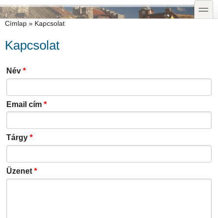
Ugrás a tartalomra
Skip to search
toggle
Jelenlegi hely
Címlap
»
Kapcsolat
Kapcsolat
Név
*
Email cím
*
Tárgy
*
Üzenet
*