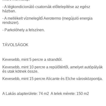
- A légkondicionáló csatornák előtelepítése az egész
házban.
- A mellékelt vízmelegítő Aerotermo (megújuló energia
rendszer).
- Parkolóhely a felszínen.
TÁVOLSÁGOK
Kevesebb, mint 5 percre a strandtól.
Kevesebb, mint 10 percre a repülőtértől, amelyet autópályák
és utak kötnek össze.
Kevesebb, mint 15 percre Alicante és Elche városközpontja.
A Lak
á
s alapter
ü
lete: 74 m2
A telek m
é
rete: 150 m2