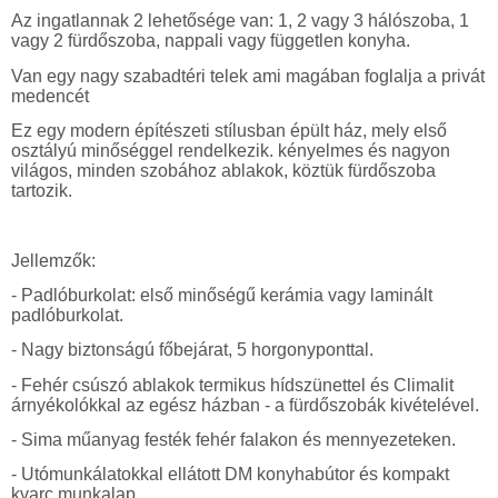
Az ingatlannak 2 lehetős
ége van: 1, 2 vagy 3 hálószoba, 1
vagy 2 fürdőszoba, nappali vagy független konyha.
Van egy nagy szabadtéri telek
ami
magában foglalja a privát
medencé
t
Ez egy modern építészeti stílusban épült ház, mely első
osztályú minőséggel rendelkezik. kényelmes és nagyon
világos, minden szobához ablakok, köztük fürdőszoba
tartozik.
Jellemzők:
- Padlóburkolat: első minőségű kerámia vagy laminált
padlóburkolat.
- Nagy biztonságú főbejárat, 5 horgonyponttal.
- Fehér csúszó ablakok termikus hídszünettel és Climalit
árnyékolókkal az egész házban - a fürdőszobák kivételével.
- Sima műanyag festék fehér falakon és mennyezeteken.
- Utómunkálatokkal ellátott DM konyhabútor és kompakt
kvarc munkalap.