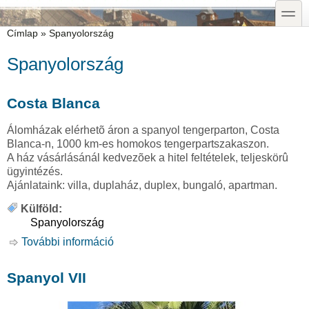
Ugrás a tartalomra
Skip to search
toggle
Jelenlegi hely
Címlap
»
Spanyolország
Spanyolország
Costa Blanca
Álomházak elérhetõ áron a spanyol tengerparton, Costa
Blanca-n, 1000 km-es homokos tengerpartszakaszon.
A ház vásárlásánál kedvezõek a hitel feltételek, teljeskörû
ügyintézés.
Ajánlataink: villa, duplaház, duplex, bungaló, apartman.
Külföld:
Spanyolország
További információ
Costa Blanca tartalommal
kapcsolatosan
Spanyol VII