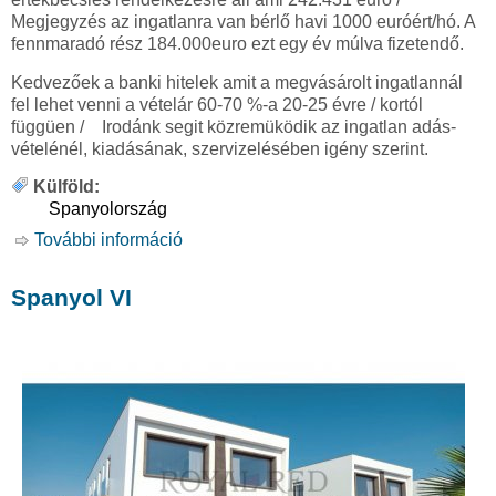
Megjegyzés az ingatlanra van bérlő havi 1000 euróért/hó. A
fennmaradó rész 184.000euro ezt egy év múlva fizetendő.
Kedvezőek a banki hitelek amit a megvásárolt ingatlannál
fel lehet venni a vételár 60-70 %-a 20-25 évre / kortól
függüen / Irodánk segit közremüködik az ingatlan adás-
vételénél, kiadásának, szervizelésében igény szerint.
Külföld:
Spanyolország
További információ
Spanyol VII tartalommal kapcsolatosan
Spanyol VI