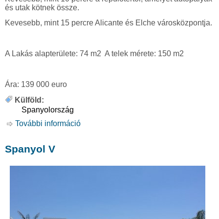
és utak kötnek össze.
Kevesebb, mint 15 percre Alicante és Elche városközpontja.
A Lak
á
s alapter
ü
lete: 74 m2
A telek m
é
rete: 150 m2
Á
ra: 139 000 euro
Külföld:
Spanyolország
További információ
Spanyol VI tartalommal kapcsolatosan
Spanyol V