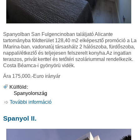
Spanyolban San Fulgencinoban találjató Alicante
tartományba földterület 128,40 m2 elképesztő promóció a La
lMarina-ban. vadonatúj társashálz 2 hálószoba, fürdőszoba,
nappali/étkezlő és teljejesen felszerelt konyha.Az ingatlan
teraszos, privát kerttel és tetőtéri szoláriummal rendelkezik.
Costa Béamca-i gyönyörü vidék.
Ára 175,000.-Euro irányár
Külföld:
Spanyolország
További információ
Spanyol III. tartalommal kapcsolatosan
Spanyol II.