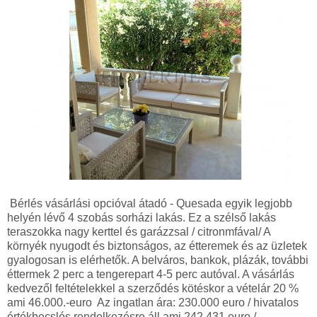
Bérlés vásárlási opcióval átadó - Quesada egyik legjobb
helyén lévő 4 szobás sorházi lakás. Ez a szélső lakás
teraszokka nagy kerttel és garázzsal / citronmfával/ A
környék nyugodt és biztonságos, az étteremek és az üzletek
gyalogosan is elérhetők. A belváros, bankok, plázák, további
éttermek 2 perc a tengerepart 4-5 perc autóval. A vásárlás
kedvezől feltételekkel a szerződés kötéskor a vételár 20 %
ami 46.000.-euro Az ingatlan ára: 230.000 euro / hivatalos
értékbecslés rendelkezésre áll ami 242.431 euro /