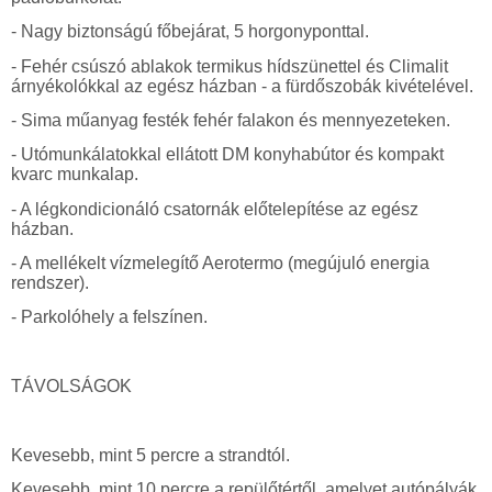
- Nagy biztonságú főbejárat, 5 horgonyponttal.
- Fehér csúszó ablakok termikus hídszünettel és Climalit
árnyékolókkal az egész házban - a fürdőszobák kivételével.
- Sima műanyag festék fehér falakon és mennyezeteken.
- Utómunkálatokkal ellátott DM konyhabútor és kompakt
kvarc munkalap.
- A légkondicionáló csatornák előtelepítése az egész
házban.
- A mellékelt vízmelegítő Aerotermo (megújuló energia
rendszer).
- Parkolóhely a felszínen.
TÁVOLSÁGOK
Kevesebb, mint 5 percre a strandtól.
Kevesebb, mint 10 percre a repülőtértől, amelyet autópályák