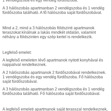
1 vendégszoba és egy vendég fürdőszoba.
A 3 hálószobás apartmanban 2 vendégszoba és 1 vendég
fürdőszoba található.
A fő
hálószoba saját fürdőszobával.
Mind a 2, mind a 3 hálószobás földszinti apartmanok
teraszokat kínálnak a lakás mindkét oldalán, valamint
néhány a földszinten egy szép kert
el is rendelkezik
.
Legfelső emelet:
A legfelső emeleten lévő apartmanok nyitott konyhával és
nappalival rendelkeznek.
A 2 hálószobás apartmanok 2 fürdőszobával rendelkeznek.
1 vendégszoba és egy vendég fürdőszoba. Fő hálószoba
saját fürdőszobával.
A 3 hálószobás apartmanban 2 vendégszoba és 1 vendég
fürdőszoba található.
Fő
hálószoba saját fürdőszobával.
A legfelső emeleti apartmanok saját terasszal rendelkeznek,