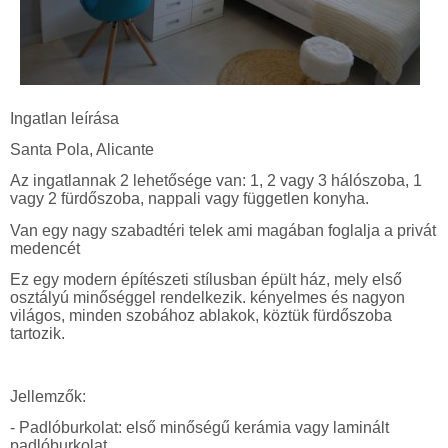
Ingatlan
leírása
Santa Pola
, Alicante
Az ingatlannak 2 lehetős
ége van: 1, 2 vagy 3 hálószoba, 1
vagy 2 fürdőszoba, nappali vagy független konyha.
Van egy nagy szabadtéri telek
ami
magában foglalja a privát
medencé
t
Ez egy modern építészeti stílusban épült ház, mely első
osztályú minőséggel rendelkezik. kényelmes és nagyon
világos, minden szobához ablakok, köztük fürdőszoba
tartozik.
Jellemzők:
- Padlóburkolat: első minőségű kerámia vagy laminált
padlóburkolat.