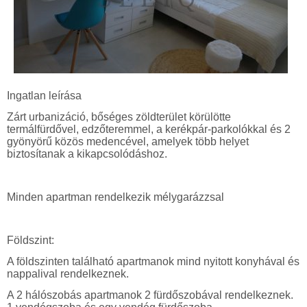
Ingatlan
leírása
Zárt urbanizáció, bős
éges zöldterület körülö
tte
termálfürdővel, edzőteremmel, a kerékpár-parkolókkal és 2
gyönyörű közös medencével, amelyek több helyet
biztosítanak a kikapcsolódáshoz.
Minden apartman rendelkezik mélygarázzsal
Földszint:
A földszinten található apartmanok mind nyitott konyhával és
nappalival rendelkeznek.
A 2 hálószobás apartmanok 2 fürdőszobával rendelkeznek.