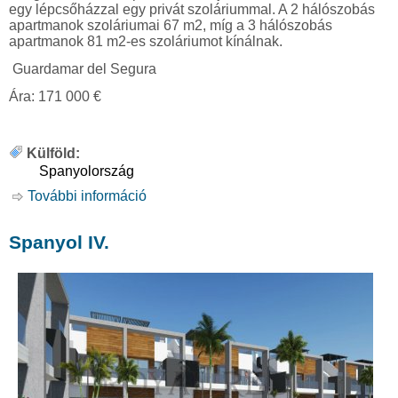
egy lépcsőházzal egy privát szoláriummal. A 2 hálószobás
apartmanok szoláriumai 67 m2, míg a 3 hálószobás
apartmanok 81 m2-es szoláriumot kínálnak.
Guardamar del Segura
Á
ra:
171 000 €
Külföld:
Spanyolország
További információ
Spanyol V tartalommal kapcsolatosan
Spanyol IV.